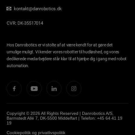
kontakt@danrobotics.dk
CVR: DK-35517014
Hos Danrobotics er vi stolte af at være kendt for at gøre det
umulige muligt. Vi kender vores robotter til hudløshed, og vores
dedikerede medarbejdere står klar til at hjælpe dig i gang med robot
automation.
Copyright © 2026 All Rights Reserved | Danrobotics A/S,
Barmstedt Allé 7, DK-5500 Middelfart | Telefon: +45 64 41 19
19
Cookiepolitik og privatlivspolitik