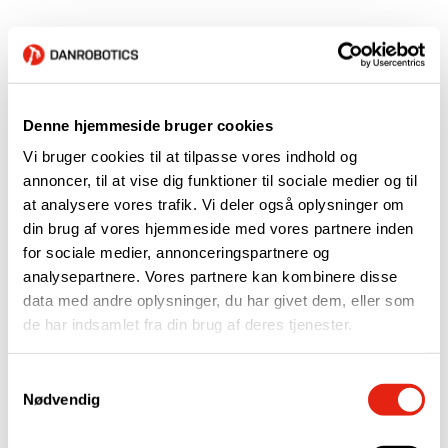
Denne hjemmeside bruger cookies
Vi bruger cookies til at tilpasse vores indhold og
annoncer, til at vise dig funktioner til sociale medier og til
Svejseløsninger
Logistik
Logistik
Produktion
at analysere vores trafik. Vi deler også oplysninger om
din brug af vores hjemmeside med vores partnere inden
Tora A/S
BESTSELLER
Plus Pack A/S
for sociale medier, annonceringspartnere og
analysepartnere. Vores partnere kan kombinere disse
data med andre oplysninger, du har givet dem, eller som
de har indsamlet fra din brug af deres tjenester.
Samtykkevalg
Nødvendig