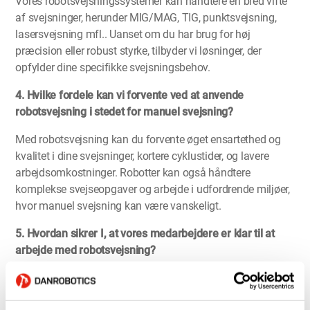
Vores robotsvejsningssystemer kan håndtere en bred vifte
af svejsninger, herunder MIG/MAG, TIG, punktsvejsning,
lasersvejsning mfl.. Uanset om du har brug for høj
præcision eller robust styrke, tilbyder vi løsninger, der
opfylder dine specifikke svejsningsbehov.
4. Hvilke fordele kan vi forvente ved at anvende
robotsvejsning i stedet for manuel svejsning?
Med robotsvejsning kan du forvente øget ensartethed og
kvalitet i dine svejsninger, kortere cyklustider, og lavere
arbejdsomkostninger. Robotter kan også håndtere
komplekse svejseopgaver og arbejde i udfordrende miljøer,
hvor manuel svejsning kan være vanskeligt.
5. Hvordan sikrer I, at vores medarbejdere er klar til at
arbejde med robotsvejsning?
Vi tilbyder grundig uddannelse og support til dine
medarbejdere, så de kan betjene og vedligeholde