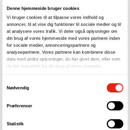
robotsvejsecellen effektivt. Vores træning sikrer, at dit team
er godt rustet til at udnytte robotternes fulde potentiale.
Denne hjemmeside bruger cookies
Vi bruger cookies til at tilpasse vores indhold og
6. Hvilken support tilbyder I efter installationen af
annoncer, til at vise dig funktioner til sociale medier og til
robotsvejsecellen?
at analysere vores trafik. Vi deler også oplysninger om
Vi tilbyder omfattende support, herunder teknisk assistance
din brug af vores hjemmeside med vores partnere inden
og vedligeholdelse. Vores supportteam er tilgængeligt 24/7
for sociale medier, annonceringspartnere og
for at sikre, at dine svejseoperationer kører glat og effektivt,
analysepartnere. Vores partnere kan kombinere disse
og vi tilbyder også serviceaftaler og opgraderinger efter
data med andre oplysninger, du har givet dem, eller som
behov.
de har indsamlet fra din brug af deres tjenester.
Samtykkevalg
Nødvendig
RÅDGIVNING OG SALG AF SVEJSEROBOTLØSNINGER
Præferencer
Kontaktperson
Statistik
Vil du vide mere om svejserobotter og automation, så ring