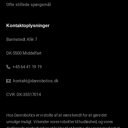
Ofte stillede spørgsmål
Kontaktoplysninger
Barmstedt Allé 7
DK-5500 Middelfart
+45 64 41 19 19
kontakt@danrobotics.dk
CVR: DK-35517014
Hos Danrobotics er vi stolte af at være kendt for at gøre det
umulige muligt. Vi kender vores robotter til hudløshed, og vores