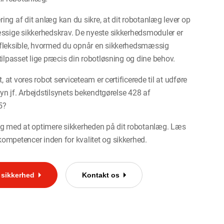
ng af dit anlæg kan du sikre, at dit robotanlæg lever op
æssige sikkerhedskrav. De nyeste sikkerhedsmoduler er
fleksible, hvormed du opnår en sikkerhedsmæssig
tilpasset lige præcis din robotløsning og dine behov.
t, at vores robot serviceteam er certificerede til at udføre
rsyn jf. Arbejdstilsynets bekendtgørelse 428 af
5?
ig med at optimere sikkerheden på dit robotanlæg. Læs
ompetencer inden for kvalitet og sikkerhed.
 sikkerhed
Kontakt os