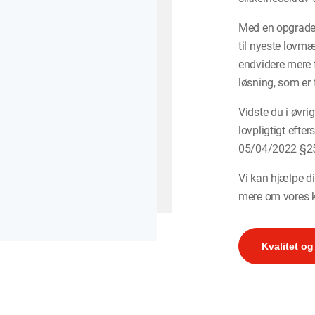
Med en opgraderi
til nyeste lovm
endvidere mere 
løsning, som er 
Vidste du i øvrig
lovpligtigt efte
05/04/2022 §2
Vi kan hjælpe d
mere om vores k
Kvalitet og