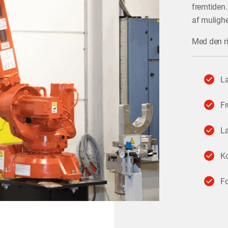
fremtiden.
af mulighe
Med den ri
La
Fr
Læ
Ko
Fo