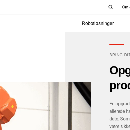
Om 
Robotløsninger
BRING DI
Opg
prod
En opgrade
allerede h
date. Som 
være sikke