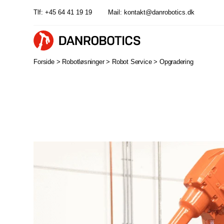
Tlf:
+45 64 41 19 19
Mail:
kontakt@danrobotics.dk
Forside >
Robotløsninger >
Robot Service >
Opgradering