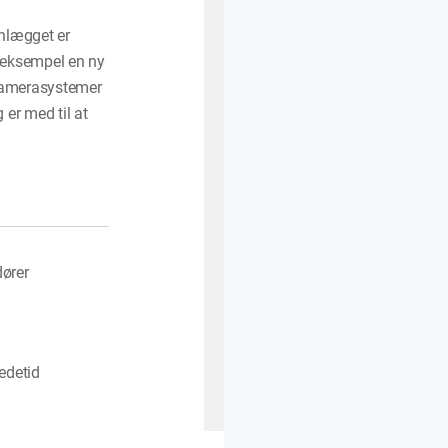
anlægget er
 eksempel en ny
m kamerasystemer
 er med til at
dører
edetid