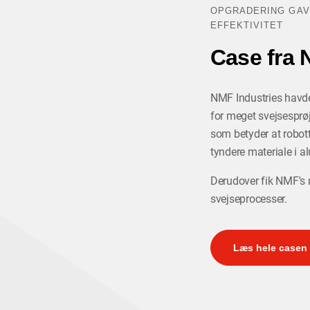
OPGRADERING GAV
EFFEKTIVITET
Case fra 
NMF Industries havde
for meget svejsesprø
som betyder at robott
tyndere materiale i 
Derudover fik NMF's 
svejseprocesser.
Læs hele casen 