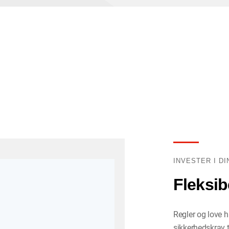
INVESTER I D
Fleksib
Regler og love 
sikkerhedskrav t