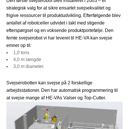
Den første svejserobot blev installeret i 2003 – et
strategisk valg for at sikre ensartet svejsekvalitet og
frigive ressourcer til produktudvikling. Efterfølgende blev
antallet af robotceller udvidet i takt med stigende
efterspørgsel og en voksende produktportefølje. Den
femte svejserobot vi har leveret til HE-VA kan svejse
emner op til:
1,0 tons
4,0 m længde
3,0 m diameter.
Svejserobotten kan svejse på 2 forskellige
arbejdsstationer. Den har automatisk programmering til
at svejse mange af HE-VAs Valser og Top-Cutter.