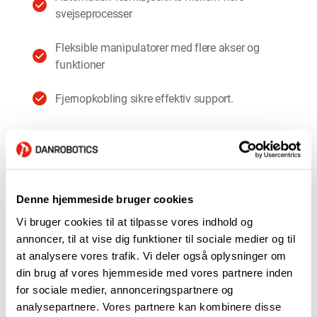
svejseprocesser
Fleksible manipulatorer med flere akser og
funktioner
Fjernopkobling sikre effektiv support.
Automatisering af svejs
Kvalitet
Denne hjemmeside bruger cookies
Vi bruger cookies til at tilpasse vores indhold og
annoncer, til at vise dig funktioner til sociale medier og til
Cases
at analysere vores trafik. Vi deler også oplysninger om
din brug af vores hjemmeside med vores partnere inden
for sociale medier, annonceringspartnere og
ALLE
LOGISTIK
MONTAGE
PRODUKTION
analysepartnere. Vores partnere kan kombinere disse
ROBOT SERVICE
SVEJSELØSNINGER