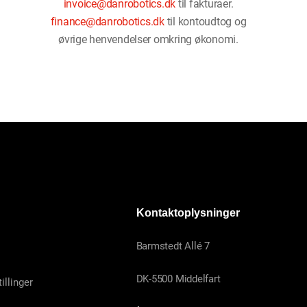
invoice@danrobotics.dk
til fakturaer.
finance@danrobotics.dk
til kontoudtog og
øvrige henvendelser omkring økonomi.
Kontaktoplysninger
Barmstedt Allé 7
DK-5500 Middelfart
illinger