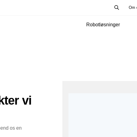
Om 
Robotløsninger
kter vi
 Send os en