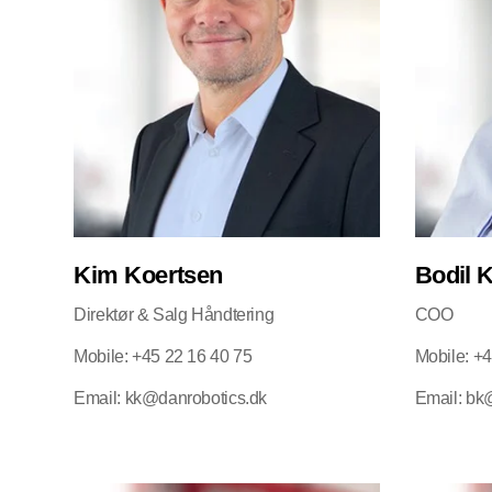
Kim Koertsen
Bodil 
Direktør & Salg Håndtering
COO
Mobile: +45 22 16 40 75
Mobile: +
Email: kk@danrobotics.dk
Email: bk