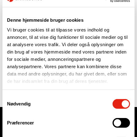
forskellige teknologier – herunder også robotter og
højniveau-programmering i bl.a. C#.
Denne hjemmeside bruger cookies
Casper er uddannet elektriker og har videreuddannede sig
til automationsingeniør. Og for flere af os er han allerede et
Vi bruger cookies til at tilpasse vores indhold og
kendt ansigt – nu glæder vi os over, at han er at finde i
annoncer, til at vise dig funktioner til sociale medier og til
teamet og allerede godt i gang med projekterne!
at analysere vores trafik. Vi deler også oplysninger om
din brug af vores hjemmeside med vores partnere inden
Velkommen til, Casper – vi ser frem til samarbejdet.
for sociale medier, annonceringspartnere og
analysepartnere. Vores partnere kan kombinere disse
data med andre oplysninger, du har givet dem, eller som
Se flere nyheder
her
.
de har indsamlet fra din brug af deres tjenester.
Samtykkevalg
Nødvendig
Præferencer