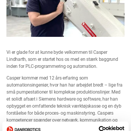
Vi er glade for at kunne byde velkommen til Casper
Lindharth, som er startet hos os med en stærk baggrund
inden for PLC-programmering og automation.
Casper kommer med 12 års erfaring som
automationsingeniør, hvor han har arbejdet bredt – lige fra
små pumpestationer til komplekse produktionslinjer. Med
et solidt afsæt i Siemens hardware og software, har han
opbygget en omfattende teknisk værktøjskasse og en dyb
forståelse for både proces- og maskinstyring. Caspers
kompetencer spænder over netværk, kommunikation og
protokoller, og han har stor erfaring med samspillet mellem