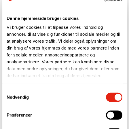
”Med Michael på holdet er vi et vigtigt skridt videre i
forhold til at have det rigtige fundament og det team,
der skal sikre at Danrobotics lykkes med de
Denne hjemmeside bruger cookies
forretnings- og udviklingsmål, som er sat for
Vi bruger cookies til at tilpasse vores indhold og
håndtering.”
annoncer, til at vise dig funktioner til sociale medier og til
– Kim Koertsen, Direktør
at analysere vores trafik. Vi deler også oplysninger om
din brug af vores hjemmeside med vores partnere inden
for sociale medier, annonceringspartnere og
Med sig bringer Michael Friis en del erfaring. Som teknisk
analysepartnere. Vores partnere kan kombinere disse
ansvarlig i større virksomheder og fabrikker er han vant til
data med andre oplysninger, du har givet dem, eller som
at arbejde med teamudvikling, kundeprojekter, lean og
de har indsamlet fra din brug af deres tjenester.
forretningsudvikling. Så han har et bredt kendskab til
mange brancher og er derfor klar til at tage imod dit projekt.
Samtykkevalg
Uanset hvilken branche du er i.
Nødvendig
”Jeg glæder mig til at arbejde med kundetilpassede
projekter, hvor vi har fokus på at udvikle den rigtige løsning
Præferencer
til opgaven. Det er vigtigt for mig, at det vi udvikler, skaber
værdi for kunden” – udtaler Michael Friis. ”Derfor er