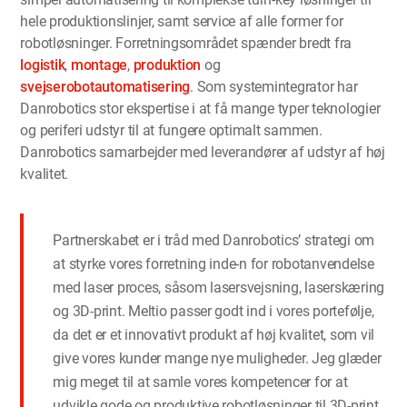
hele produktionslinjer, samt service af alle former for
robotløsninger. Forretningsområdet spænder bredt fra
logistik
,
montage
,
produktion
og
svejserobotautomatisering
. Som systemintegrator har
Danrobotics stor ekspertise i at få mange typer teknologier
og periferi udstyr til at fungere optimalt sammen.
Danrobotics samarbejder med leverandører af udstyr af høj
kvalitet.
Partnerskabet er i tråd med Danrobotics’ strategi om
at styrke vores forretning inde-n for robotanvendelse
med laser proces, såsom lasersvejsning, laserskæring
og 3D-print. Meltio passer godt ind i vores portefølje,
da det er et innovativt produkt af høj kvalitet, som vil
give vores kunder mange nye muligheder. Jeg glæder
mig meget til at samle vores kompetencer for at
udvikle gode og produktive robotløsninger til 3D-print