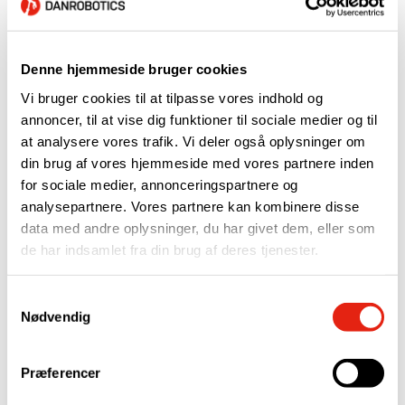
samt kundeorienterede tilgang er præcis, hvad vi leder
efter, når vi skal inkorporere partnere i Meltio’s
partnerøkosystem. Sammen vil de være i stand til at
Denne hjemmeside bruger cookies
imødekomme det danske markeds stadigt voksende
Vi bruger cookies til at tilpasse vores indhold og
behov for større og mere komplekse metaldele ved
annoncer, til at vise dig funktioner til sociale medier og til
hjælp af Meltio Engine Robot Integration. – Francisco
at analysere vores trafik. Vi deler også oplysninger om
González | EMEA Channel Sales Manager hos Meltio
din brug af vores hjemmeside med vores partnere inden
for sociale medier, annonceringspartnere og
analysepartnere. Vores partnere kan kombinere disse
Produktion på næste niveau med
data med andre oplysninger, du har givet dem, eller som
denne effektive løsning
de har indsamlet fra din brug af deres tjenester.
Partnerskabet mellem 3DVerkstan og Danrobotics er et
Samtykkevalg
strategisk partnerskab, da det giver begge virksomheder
Nødvendig
mulighed for at tilbyde en komplet løsning til markedet.
Danrobotics bidrager med sin ekspertise inden for
robotautomatisering, mens 3DVerkstan bidrager med sin
Præferencer
viden og erfaring inden for 3D-print. Sammen tilbyder de to