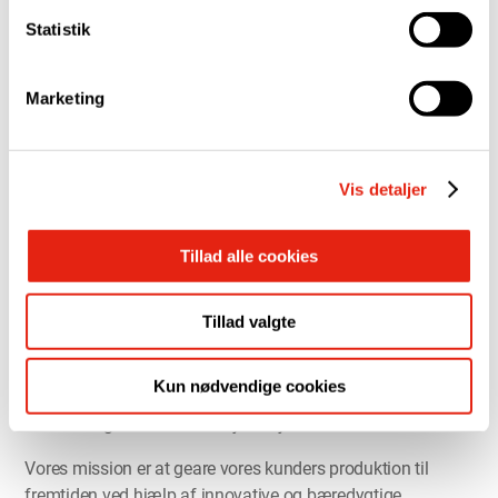
virksomheder en stærk løsning, der kan hjælpe
Statistik
virksomheder med at tage deres produktion til det næste
niveau.
Marketing
Vi har set en øget interesse for komplette 3D-printløsninger
i metal, og derfor er der behov for at styrke det danske AM-
marked. Med knowhow fra Danrobotics og 3DVerkstan kan
Vis detaljer
vi tilbyde markedet komplette 3D-printløsninger i metal.
Danrobotics
Tillad alle cookies
Danrobotics er din partner inden for robotteknologi og
automatisering. Vi udvikler, installerer og servicerer
Tillad valgte
robotløsninger inden for alle brancher. Vores mål er, at
vores robotløsninger skal skabe værdi og øget
Kun nødvendige cookies
konkurrenceevne gennem højere produktivitet, større
stabilitet og et sundere arbejdsmiljø.
Vores mission er at geare vores kunders produktion til
fremtiden ved hjælp af innovative og bæredygtige